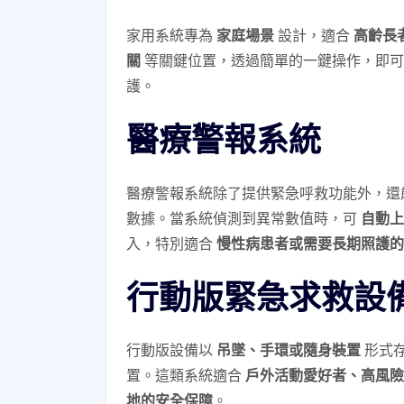
家用系統專為
家庭場景
設計，適合
高齡長
關
等關鍵位置，透過簡單的一鍵操作，即可
護。
醫療警報系統
醫療警報系統除了提供緊急呼救功能外，還
數據。當系統偵測到異常數值時，可
自動上
入，特別適合
慢性病患者或需要長期照護的
行動版緊急求救設
行動版設備以
吊墜、手環或隨身裝置
形式
置。這類系統適合
戶外活動愛好者、高風險
地的安全保障
。