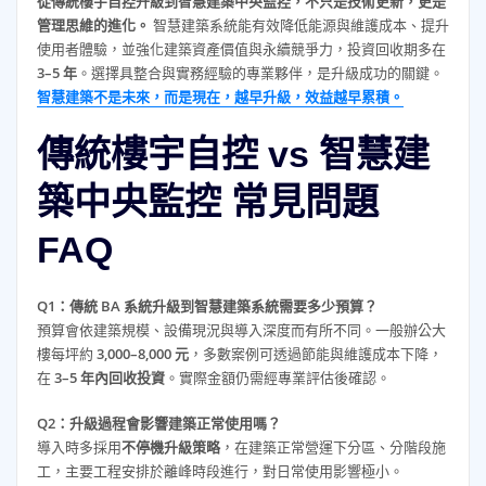
從傳統樓宇自控升級到智慧建築中央監控，不只是技術更新，更是
管理思維的進化。
智慧建築系統能有效降低能源與維護成本、提升
使用者體驗，並強化建築資產價值與永續競爭力，投資回收期多在
3–5 年
。選擇具整合與實務經驗的專業夥伴，是升級成功的關鍵。
智慧建築不是未來，而是現在，越早升級，效益越早累積。
傳統樓宇自控 vs 智慧建
築中央監控 常見問題
FAQ
Q1：傳統 BA 系統升級到智慧建築系統需要多少預算？
預算會依建築規模、設備現況與導入深度而有所不同。一般辦公大
樓每坪約
3,000–8,000 元
，多數案例可透過節能與維護成本下降，
在
3–5 年內回收投資
。實際金額仍需經專業評估後確認。
Q2：升級過程會影響建築正常使用嗎？
導入時多採用
不停機升級策略
，在建築正常營運下分區、分階段施
工，主要工程安排於離峰時段進行，對日常使用影響極小。