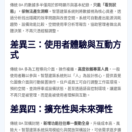
傳統 BA 的數據多半僅用於即時顯示與基本紀錄，
只能「看到狀
態」，卻無法產生洞察
。智慧建築系統則將數據視為核心資產，透
過分析找出隱藏的效率問題與改善空間。系統可自動產出能源消耗
趨勢、設備效能比較、空間使用率分析等報告，協助管理者做出具
體決策，不再只憑經驗調整。
差異三：使用者體驗與互動方
式
傳統 BA 多為工程導向介面，操作複雜，
高度依賴專業人員
，一般
使用者難以參與。智慧建築系統則以「人」為設計核心，提供直覺
化圖像介面與行動裝置操作。住戶或員工可自行調整工作區環境、
預約空間、查詢停車或設備狀態，甚至透過語音控制環境，讓建築
不再只是被管理，而是能被使用者理解與互動。
差異四：擴充性與未來彈性
傳統 BA 架構封閉，
新增功能往往牽一髮動全身
，升級成本高、風
險大。智慧建築系統採用模組化與開放架構設計，可依需求逐步擴