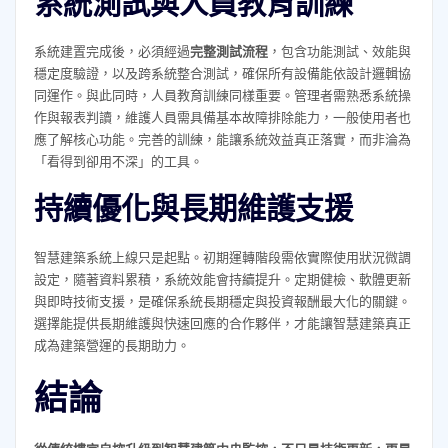
系統測試與人員教育訓練
系統建置完成後，必須經過
完整測試流程
，包含功能測試、效能與
穩定度驗證，以及跨系統整合測試，確保所有設備能依設計邏輯協
同運作。與此同時，人員教育訓練同樣重要。管理者需熟悉系統操
作與報表判讀，維護人員需具備基本故障排除能力，一般使用者也
應了解核心功能。完善的訓練，能讓系統效益真正落實，而非淪為
「看得到卻用不深」的工具。
持續優化與長期維護支援
智慧建築系統上線只是起點。初期運轉階段需依實際使用狀況微調
設定，隨著資料累積，系統效能會持續提升。定期健檢、軟體更新
與即時技術支援，是確保系統長期穩定與投資報酬最大化的關鍵。
選擇能提供長期維護與快速回應的合作夥伴，才能讓智慧建築真正
成為建築營運的長期助力。
結論