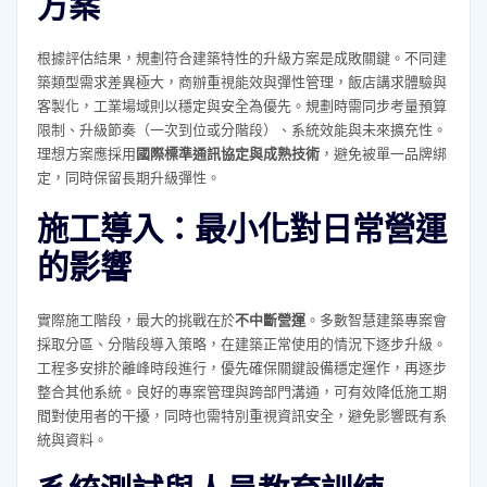
方案
根據評估結果，規劃符合建築特性的升級方案是成敗關鍵。不同建
築類型需求差異極大，商辦重視能效與彈性管理，飯店講求體驗與
客製化，工業場域則以穩定與安全為優先。規劃時需同步考量預算
限制、升級節奏（一次到位或分階段）、系統效能與未來擴充性。
理想方案應採用
國際標準通訊協定與成熟技術
，避免被單一品牌綁
定，同時保留長期升級彈性。
施工導入：最小化對日常營運
的影響
實際施工階段，最大的挑戰在於
不中斷營運
。多數智慧建築專案會
採取分區、分階段導入策略，在建築正常使用的情況下逐步升級。
工程多安排於離峰時段進行，優先確保關鍵設備穩定運作，再逐步
整合其他系統。良好的專案管理與跨部門溝通，可有效降低施工期
間對使用者的干擾，同時也需特別重視資訊安全，避免影響既有系
統與資料。