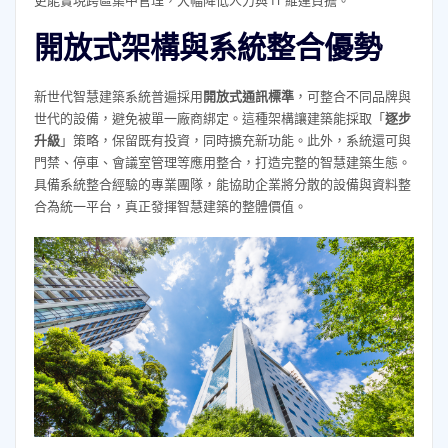
更能實現跨區集中管理，大幅降低人力與 IT 維運負擔。
開放式架構與系統整合優勢
新世代智慧建築系統普遍採用
開放式通訊標準
，可整合不同品牌與
世代的設備，避免被單一廠商綁定。這種架構讓建築能採取「
逐步
升級
」策略，保留既有投資，同時擴充新功能。此外，系統還可與
門禁、停車、會議室管理等應用整合，打造完整的智慧建築生態。
具備系統整合經驗的專業團隊，能協助企業將分散的設備與資料整
合為統一平台，真正發揮智慧建築的整體價值。