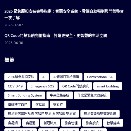
2026 緊急壓扣安裝完整指南：智慧安全系統、雲端自助報到與門禁整合
一次了解
2026-07-07
QR Code門禁系統完整指南｜打造更安全、更智慧的生活空間
2026-04-30
標籤
2026緊急壓扣安裝
AI
AI體溫口罩檢測儀
Conventional BA
COVID-19
Emergency SOS
QR Code門禁系統
smart building
Smart Building System
中央監控系統
什麼是緊急求救系統
傳統樓宇自控
宿易寶
宿易控
宿易旅宿管理系統 宿易控 宿易通 宿易網 宿易寶
宿易智能旅宿管理系統
宿易網
宿易通
新冠肺炎
旅宿管理
旅宿系統
智慧建築