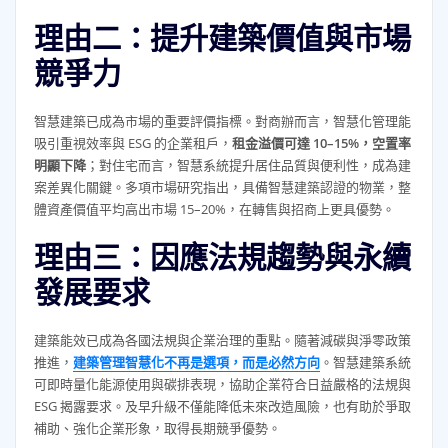
理由二：提升建築價值與市場
競爭力
智慧建築已成為市場的重要評價指標。對商辦而言，智慧化管理能
吸引重視效率與 ESG 的企業租戶，
租金溢價可達 10–15%，空置率
明顯下降
；對住宅而言，智慧系統提升居住品質與便利性，成為建
案差異化關鍵。多項市場研究指出，具備智慧建築認證的物業，整
體資產價值平均高出市場 15–20%，在轉售與招商上更具優勢。
理由三：因應法規趨勢與永續
發展要求
建築能效已成為各國法規與企業治理的重點。隨著減碳與淨零政策
推進，
建築管理智慧化不再是選項，而是必然方向
。智慧建築系統
可即時量化能源使用與碳排表現，協助企業符合日益嚴格的法規與
ESG 揭露要求。及早升級不僅能降低未來改造風險，也有助於爭取
補助、強化企業形象，取得長期競爭優勢。