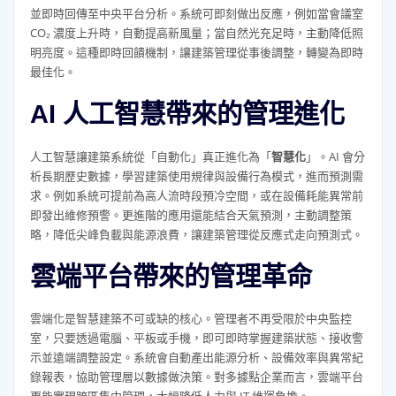
並即時回傳至中央平台分析。系統可即刻做出反應，例如當會議室
CO₂ 濃度上升時，自動提高新風量；當自然光充足時，主動降低照
明亮度。這種即時回饋機制，讓建築管理從事後調整，轉變為即時
最佳化。
AI 人工智慧帶來的管理進化
人工智慧讓建築系統從「自動化」真正進化為「
智慧化
」。AI 會分
析長期歷史數據，學習建築使用規律與設備行為模式，進而預測需
求。例如系統可提前為高人流時段預冷空間，或在設備耗能異常前
即發出維修預警。更進階的應用還能結合天氣預測，主動調整策
略，降低尖峰負載與能源浪費，讓建築管理從反應式走向預測式。
雲端平台帶來的管理革命
雲端化是智慧建築不可或缺的核心。管理者不再受限於中央監控
室，只要透過電腦、平板或手機，即可即時掌握建築狀態、接收警
示並遠端調整設定。系統會自動產出能源分析、設備效率與異常紀
錄報表，協助管理層以數據做決策。對多據點企業而言，雲端平台