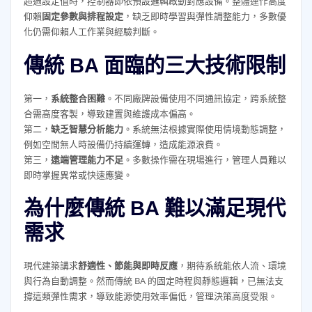
超過設定值時，控制器即依預設邏輯啟動對應設備。整體運作高度
仰賴
固定參數與排程設定
，缺乏即時學習與彈性調整能力，多數優
化仍需仰賴人工作業與經驗判斷。
傳統 BA 面臨的三大技術限制
第一，
系統整合困難
。不同廠牌設備使用不同通訊協定，跨系統整
合需高度客製，導致建置與維護成本偏高。
第二，
缺乏智慧分析能力
。系統無法根據實際使用情境動態調整，
例如空間無人時設備仍持續運轉，造成能源浪費。
第三，
遠端管理能力不足
。多數操作需在現場進行，管理人員難以
即時掌握異常或快速應變。
為什麼傳統 BA 難以滿足現代
需求
現代建築講求
舒適性、節能與即時反應
，期待系統能依人流、環境
與行為自動調整。然而傳統 BA 的固定時程與靜態邏輯，已無法支
撐這類彈性需求，導致能源使用效率偏低，管理決策高度受限。