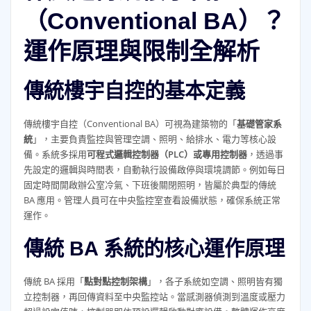
（Conventional BA）？
運作原理與限制全解析
傳統樓宇自控的基本定義
傳統樓宇自控（Conventional BA）可視為建築物的「
基礎管家系
統
」，主要負責監控與管理空調、照明、給排水、電力等核心設
備。系統多採用
可程式邏輯控制器（PLC）或專用控制器
，透過事
先設定的邏輯與時間表，自動執行設備啟停與環境調節。例如每日
固定時間開啟辦公室冷氣、下班後關閉照明，皆屬於典型的傳統
BA 應用。管理人員可在中央監控室查看設備狀態，確保系統正常
運作。
傳統 BA 系統的核心運作原理
傳統 BA 採用「
點對點控制架構
」，各子系統如空調、照明皆有獨
立控制器，再回傳資料至中央監控站。當感測器偵測到溫度或壓力