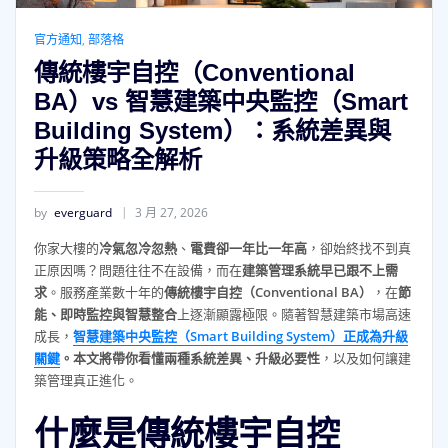
官方通知
,
部落格
傳統樓宇自控（Conventional
BA）vs 智慧建築中央監控（Smart
Building System）：系統差異與
升級策略全解析
by
everguard
3 月 27, 2026
你家大樓的
冷氣忽冷忽熱
、
電費卻一年比一年高
，卻始終找不到真
正原因嗎？問題往往不在設備，而在
建築管理系統早已跟不上需
求
。服務產業數十年的
傳統樓宇自控（Conventional BA）
，在
節
能、即時監控與智慧整合
上逐漸顯露極限。隨著智慧建築市場高速
成長，
智慧建築中央監控（Smart Building System）正成為升級
關鍵
。本文將帶你看懂兩種系統差異、升級必要性
，以及如何讓建
築管理真正進化。
什麼是傳統樓宇自控