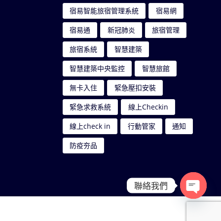
宿易智能旅宿管理系統
宿易網
宿易通
新冠肺炎
旅宿管理
旅宿系統
智慧建築
智慧建築中央監控
智慧旅館
無卡入住
緊急壓扣安裝
緊急求救系統
線上Checkin
線上check in
行動管家
通知
防疫夯品
聯絡我們
Open c