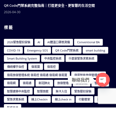
2026-07-07
QR Code門禁系統完整指南｜打造更安全、更智慧的生活空間
2026-04-30
標籤
2026緊急壓扣安裝
AI
AI體溫口罩檢測儀
Conventional BA
COVID-19
Emergency SOS
QR Code門禁系統
smart building
Smart Building System
中央監控系統
什麼是緊急求救系統
傳統樓宇自控
宿易寶
宿易控
聯絡我們
宿易旅宿管理系統 宿易控 宿易通 宿易網 宿易寶
宿易智能旅宿管理系統
Open ch
宿易網
宿易通
新冠肺炎
旅宿管理
旅宿系統
智慧建築
智慧建築中央監控
智慧旅館
無卡入住
緊急壓扣安裝
緊急求救系統
線上Checkin
線上check in
行動管家
通知
防疫夯品