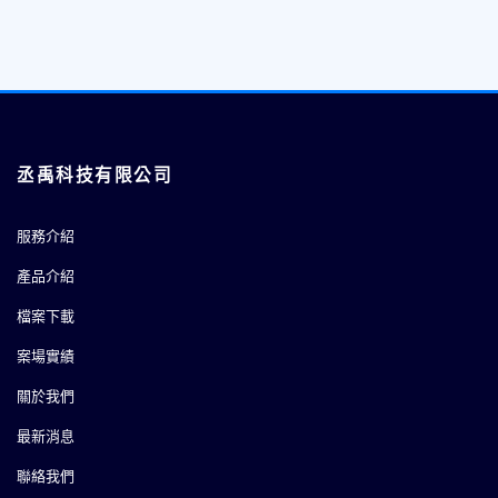
傳統樓宇自控（Conventional BA）vs 智慧建築中央監控（Smart
Building System）：系統差異與升級策略全解析
2026-03-27
丞禹科技有限公司
服務介紹
產品介紹
檔案下載
案場實績
關於我們