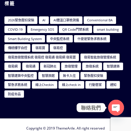
標籤
2026緊急壓扣安裝
AI
AI體溫口罩檢測儀
Conventional BA
COVID-19
Emergency SOS
QR Code門禁系統
smart building
Smart Building System
中央監控系統
什麼是緊急求救系統
傳統樓宇自控
宿易寶
宿易控
宿易旅宿管理系統 宿易控 宿易通 宿易網 宿易寶
宿易智能旅宿管理系統
宿易網
宿易通
新冠肺炎
旅宿管理
旅宿系統
智慧建築
智慧建築中央監控
智慧旅館
無卡入住
緊急壓扣安裝
緊急求救系統
線上Checkin
線上check in
行動管家
通知
防疫夯品
聯絡我們
Open ch
Copyright © 2019
ThemeArile
. All right reserved