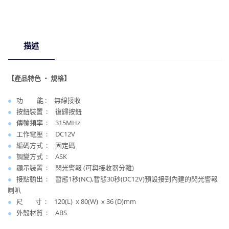
主
機
數
量
描述
【產品特色 ‧ 規格】
●
功 能 : 無線接收
●
按鈕裝置 : 復歸按鈕
●
傳輸頻率 : 315MHz
●
工作電壓 : DC12V
●
編碼方式 : 固定碼
●
調變方式 : ASK
●
顯示裝置 : 閃光警報 (可與接收器分離)
●
接點輸出 : 暫態1秒(NC),暫態30秒(DC12V)預設接到內建的閃光警報
喇叭
●
尺 寸 : 120(L) x 80(W) x 36 (D)mm
●
外殼材質 : ABS