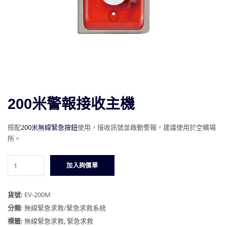
200米警報接收主機
搭配
200米無線緊急按鈕
使用，接收訊號並啟動警報，建議使用於空曠場
所。
200
加入詢價單
米
警
報
貨號:
EV-200M
接
分類:
無線緊急求救/緊急求救系統
收
標籤:
無線緊急求救
,
緊急求救