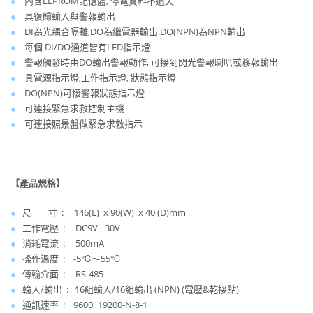
●
內含EEPROM記憶體, 停電資料不遺失
●
具復歸輸入與警報輸出
●
DI為光耦合隔離,DO為繼電器輸出.DO(NPN)為NPN輸出
●
每個 DI/DO通道皆有LED指示燈
●
警報觸發時由DO輸出警報動作, 可接到閃光警報喇叭或移報輸出
●
具電源指示燈,工作指示燈, 狀態指示燈
●
DO(NPN)可接警報狀態指示燈
●
可連接緊急求救控制主機
●
可連接照景盤做緊急求救指示
【產品規格】
●
尺 寸 : 146(L) x 90(W) x 40 (D)mm
●
工作電壓 : DC9V ~30V
●
消耗電流 : 500mA
●
操作溫度 : -5℃～55℃
●
傳輸介面 : RS-485
●
輸入/輸出 : 16組輸入/16組輸出 (NPN) (電壓&乾接點)
●
通訊速率 : 9600~19200-N-8-1