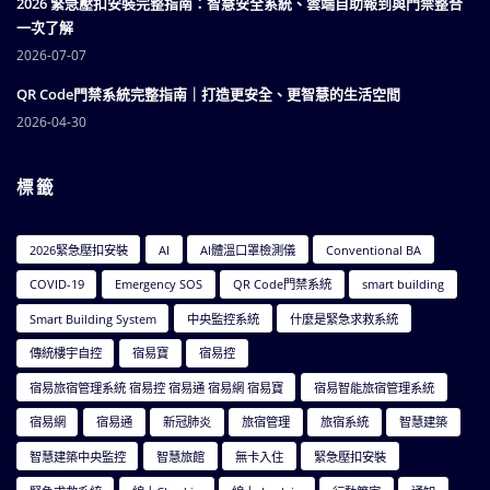
2026 緊急壓扣安裝完整指南：智慧安全系統、雲端自助報到與門禁整合
一次了解
2026-07-07
QR Code門禁系統完整指南｜打造更安全、更智慧的生活空間
2026-04-30
標籤
2026緊急壓扣安裝
AI
AI體溫口罩檢測儀
Conventional BA
COVID-19
Emergency SOS
QR Code門禁系統
smart building
Smart Building System
中央監控系統
什麼是緊急求救系統
傳統樓宇自控
宿易寶
宿易控
宿易旅宿管理系統 宿易控 宿易通 宿易網 宿易寶
宿易智能旅宿管理系統
宿易網
宿易通
新冠肺炎
旅宿管理
旅宿系統
智慧建築
智慧建築中央監控
智慧旅館
無卡入住
緊急壓扣安裝