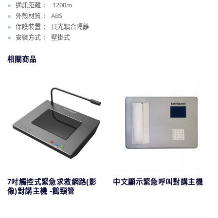
●
通訊距離 : 1200m
●
外殼材質 : ABS
●
保護裝置 : 具光耦合隔離
●
安裝方式 : 壁掛式
相關商品
7吋觸控式緊急求救網路(影
中文顯示緊急呼叫對講主機
像)對講主機 -鵝頸管