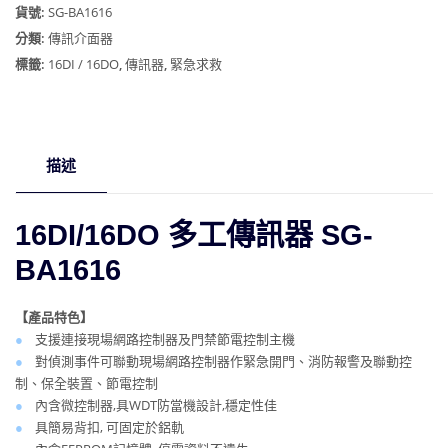
多
貨號:
SG-BA1616
工
分類:
傳訊介面器
傳
標籤:
16DI / 16DO
,
傳訊器
,
緊急求救
訊
器
數
量
描述
16DI/16DO 多工傳訊器 SG-
BA1616
【產品特色】
●
支援連接現場網路控制器及門禁節電控制主機
●
對偵測事件可聯動現場網路控制器作緊急開門、消防報警及聯動控
制、保全裝置、節電控制
●
內含微控制器,具WDT防當機設計,穩定性佳
●
具簡易背扣, 可固定於鋁軌