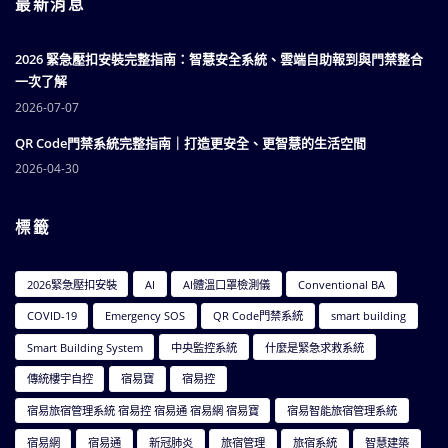
最新消息
2026 緊急壓扣安裝完整指南：智慧安全系統、雲端自助報到與門禁整合
一次了解
2026-07-07
QR Code門禁系統完整指南｜打造更安全、更智慧的生活空間
2026-04-30
標籤
2026緊急壓扣安裝
AI
AI體溫口罩檢測儀
Conventional BA
COVID-19
Emergency SOS
QR Code門禁系統
smart building
Smart Building System
中央監控系統
什麼是緊急求救系統
傳統樓宇自控
宿易寶
宿易控
宿易旅宿管理系統 宿易控 宿易通 宿易網 宿易寶
宿易智能旅宿管理系統
宿易網
宿易通
新冠肺炎
旅宿管理
旅宿系統
智慧建築