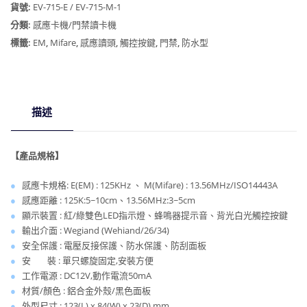
金
貨號:
EV-715-E / EV-715-M-1
屬
分類:
感應卡機/門禁讀卡機
感
標籤:
EM
,
Mifare
,
感應讀頭
,
觸控按鍵
,
門禁
,
防水型
應
讀
頭
(感
描述
應
+觸
控
【產品規格】
按
鍵)
●
感應卡規格: E(EM) : 125KHz 、 M(Mifare) : 13.56MHz/ISO14443A
數
●
感應距離 : 125K:5~10cm、13.56MHz:3~5cm
量
●
顯示裝置 : 紅/綠雙色LED指示燈、蜂鳴器提示音、背光白光觸控按鍵
●
輸出介面 : Wegiand (Wehiand/26/34)
●
安全保護 : 電壓反接保護、防水保護、防刮面板
●
安 裝 : 單只螺旋固定,安裝方便
●
工作電源 : DC12V,動作電流50mA
●
材質/顏色 : 鋁合金外殼/黑色面板
●
外型尺寸 : 123(L) x 84(W) x 23(D) mm