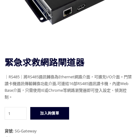
緊急求救網路閘道器
｜RS485｜將RS485通訊轉換為Ethernet網路介面，可擴充I/O介面。門禁
讀卡機通訊傳輸轉換功能介面,可連結16部RS485通訊讀卡機，內建Web
Base介面，只需使用IE或Chrome等網路瀏覽器即可登入設定、偵測控
制。
緊
加入詢價單
急
求
救
貨號:
SG-Gateway