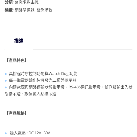
網
分類:
緊急求救主機
路
標籤:
網路閘道器
,
緊急求救
閘
道
器
數
描述
量
【產品特色】
●
具排程時序控制功能與Watch Dog 功能
●
每一繼電器輸出皆具發光二極體顯示器
●
內建電源與網路傳輸狀態指示燈、RS-485通訊指示
燈、偵測點輸出入狀
態指示燈、數位輸入點指示燈
【產品規格】
●
輸入電壓 : DC 12V~30V