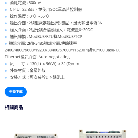
●
消耗電流 : 300mA
●
C P U : 32 Bits，並使用SOC單晶片控制器
●
操作溫度 : 0℃～55℃
●
輸出介面 : 2組繼電器輸出(乾接點)，最大輸出電流3A
●
輸入介面 : 2組光耦合隔離輸入，電流量0~30DC
●
通訊轉換 : ModBUS/RTU與ModBUS/TCP
●
通訊介面: 2組RS485通訊介面,傳輸速率
2400/4800/9600/19200/38400/57600/115200 1組10/100 Base-TX
Ethernet通訊介面, Auto-negotiating
●
尺 寸 : 130(L) x 96(W) x 32 (D)mm
●
外殼材質 : 金屬外殼
●
安裝方式 : 可安裝於DIN鋁軌上
型錄下載
相關商品