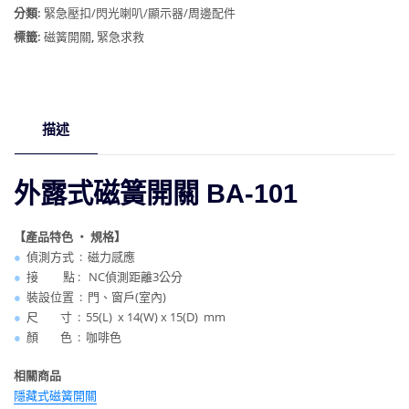
簧
分類:
緊急壓扣/閃光喇叭/顯示器/周邊配件
開
標籤:
磁簧開關
,
緊急求救
關
數
量
描述
外露式磁簧開關 BA-101
【產品特色 ‧ 規格】
●
偵測方式 : 磁力感應
●
接 點 : NC偵測距離3公分
●
裝設位置 : 門、窗戶(室內)
●
尺 寸 : 55(L) x 14(W) x 15(D) mm
●
顏 色 : 咖啡色
相關商品
隱藏式磁簧開關