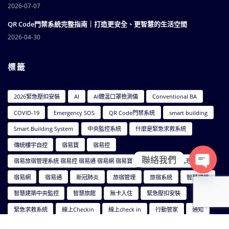
2026-07-07
QR Code門禁系統完整指南｜打造更安全、更智慧的生活空間
2026-04-30
標籤
2026緊急壓扣安裝
AI
AI體溫口罩檢測儀
Conventional BA
COVID-19
Emergency SOS
QR Code門禁系統
smart building
Smart Building System
中央監控系統
什麼是緊急求救系統
傳統樓宇自控
宿易寶
宿易控
聯絡我們
宿易旅宿管理系統 宿易控 宿易通 宿易網 宿易寶
宿易智能旅宿管理系統
Open ch
宿易網
宿易通
新冠肺炎
旅宿管理
旅宿系統
智慧建築
智慧建築中央監控
智慧旅館
無卡入住
緊急壓扣安裝
緊急求救系統
線上Checkin
線上check in
行動管家
通知
防疫夯品