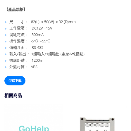
【產品規格】
●
尺 寸 : 82(L) x 50(W) x 32 (D)mm
●
工作電壓 : DC12V ~15V
●
消耗電流 : 500mA
●
操作溫度 : -5℃～55℃
●
傳輸介面 : RS-485
●
輸入/輸出 : 1組輸入/1組輸出 (電壓&乾接點)
●
通訊距離 : 1200m
●
外殼材質 : ABS
型錄下載
相關商品