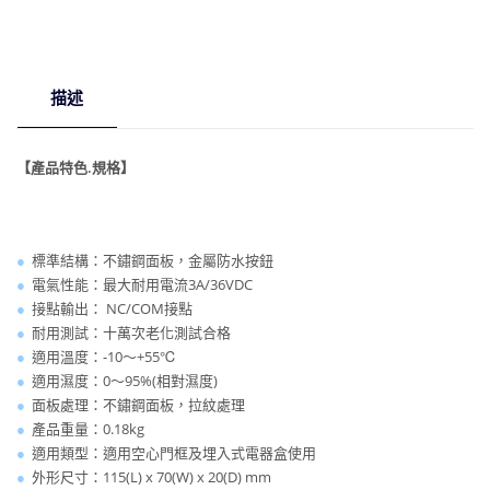
鈕
數
量
描述
【產品特色.規格】
●
標準結構：不鏽鋼面板，金屬防水按鈕
●
電氣性能：最大耐用電流3A/36VDC
●
接點輸出： NC/COM接點
●
耐用測試：十萬次老化測試合格
●
適用溫度：-10～+55℃
●
適用濕度：0～95%(相對濕度)
●
面板處理：不鏽鋼面板，拉紋處理
●
產品重量：0.18kg
●
適用類型：適用空心門框及埋入式電器盒使用
●
外形尺寸：115(L) x 70(W) x 20(D) mm