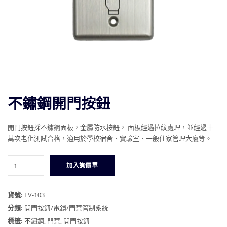
不鏽鋼開門按鈕
開門按鈕採不鏽鋼面板，金屬防水按鈕，
面板經過拉紋處理，並經過十
萬次老化測試合格，適用於學校宿舍、實驗室、一般住家管理大廈等。
不
加入詢價單
鏽
鋼
開
貨號:
EV-103
門
分類:
開門按鈕/電鎖/門禁管制系統
按
標籤:
不鏽鋼
,
門禁
,
開門按鈕