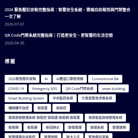
2026 緊急壓扣安裝完整指南：智慧安全系統、雲端自助報到與門禁整合
一次了解
2026-07-07
QR Code門禁系統完整指南｜打造更安全、更智慧的生活空間
2026-04-30
標籤
2026緊急壓扣安裝
AI
AI體溫口罩檢測儀
Conventional BA
COVID-19
Emergency SOS
QR Code門禁系統
smart building
Smart Building System
中央監控系統
什麼是緊急求救系統
傳統樓宇自控
宿易寶
宿易控
宿易旅宿管理系統 宿易控 宿易通 宿易網 宿易寶
宿易智能旅宿管理系統
宿易網
宿易通
新冠肺炎
旅宿管理
旅宿系統
智慧建築
智慧建築中央監控
智慧旅館
無卡入住
緊急壓扣安裝