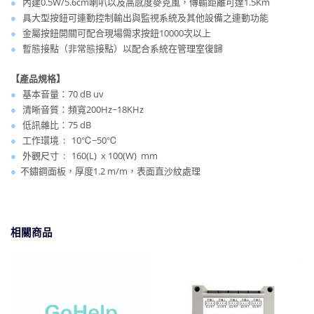
●
內建0.5W/5.6cm喇叭以及高感度麥克風，傳輸距離可達1.5Km
●
具大型按鈕可連動控制輸出與監視系統及其他設備之連動功能
●
金屬按鈕開關可配合現場需求按鈕10000次以上
●
暫態接點（非常態接點）以配合系統在管理室復歸
【產品規格】
●
基本音量：70 dB uv
●
清晰音質：頻寬200Hz~18KHz
●
低訊雜比：75 dB
●
工作環境 : 10℃~50℃
●
外觀尺寸 : 160(L) x 100(W) mm
●
不鏽鋼面板，厚度1.2 m/m，表面直沙紋處理
相關商品