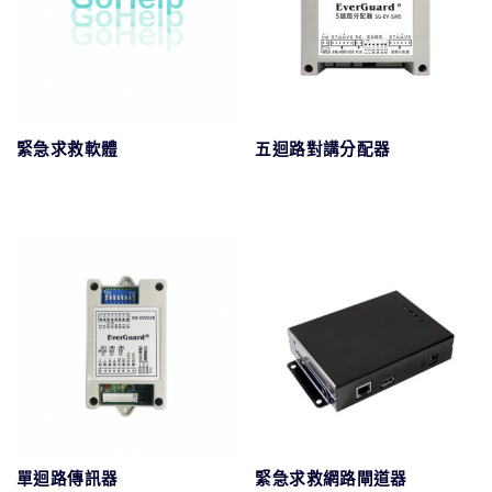
緊急求救軟體
五迴路對講分配器
單迴路傳訊器
緊急求救網路閘道器