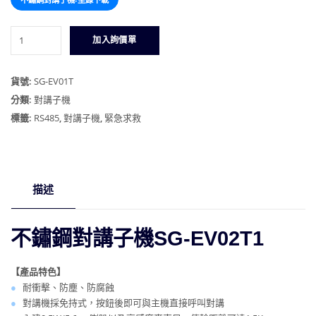
不
加入詢價單
鏽
鋼
對
貨號:
SG-EV01T
講
分類:
對講子機
子
標籤:
RS485
,
對講子機
,
緊急求救
機
數
量
描述
不鏽鋼對講子機SG-EV02T1
【產品特色】
●
耐衝擊、防塵、防腐蝕
●
對講機採免持式，按鈕後即可與主機直接呼叫對講