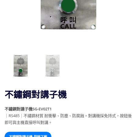
不鏽鋼對講子機
不鏽鋼對講子機SG-EV02T1
｜RS485｜
不繡鋼材質 耐衝擊、防塵、防腐蝕。對講機採免持式，按鈕後
即可與主機直接呼叫對講。
不鏽鋼對講子機-型錄下載