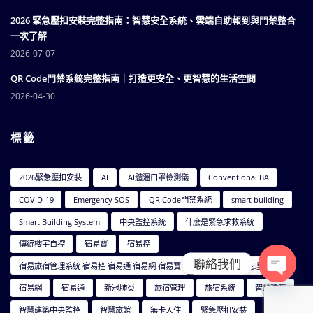
2026 緊急壓扣安裝完整指南：智慧安全系統、雲端自助報到與門禁整合
一次了解
2026-07-07
QR Code門禁系統完整指南｜打造更安全、更智慧的生活空間
2026-04-30
標籤
2026緊急壓扣安裝
AI
AI體溫口罩檢測儀
Conventional BA
COVID-19
Emergency SOS
QR Code門禁系統
smart building
Smart Building System
中央監控系統
什麼是緊急求救系統
傳統樓宇自控
宿易寶
宿易控
聯絡我們
宿易旅宿管理系統 宿易控 宿易通 宿易網 宿易寶
宿易智能旅宿管理系統
Open ch
宿易網
宿易通
新冠肺炎
旅宿管理
旅宿系統
智慧建築
智慧建築中央監控
智慧旅館
無卡入住
緊急壓扣安裝