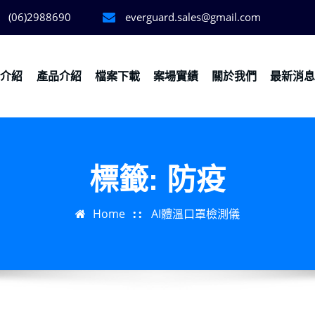
(06)2988690
everguard.sales@gmail.com
務介紹
產品介紹
檔案下載
案場實績
關於我們
最新消
標籤:
防疫
Home
AI體溫口罩檢測儀