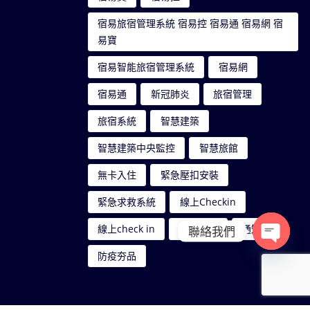
宿易旅宿管理系統 宿易控 宿易通 宿易網 宿
易寶
宿易智能旅宿管理系統
宿易網
宿易通
新冠肺炎
旅宿管理
旅宿系統
智慧建築
智慧建築中央監控
智慧旅館
無卡入住
緊急壓扣安裝
緊急求救系統
線上Checkin
線上check in
行動管家
通知
聯絡我們
Open c
防疫夯品