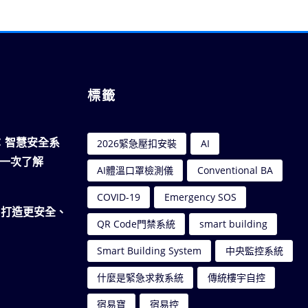
標籤
南：智慧安全系
2026緊急壓扣安裝
AI
一次了解
AI體溫口罩檢測儀
Conventional BA
COVID-19
Emergency SOS
｜打造更安全、
QR Code門禁系統
smart building
Smart Building System
中央監控系統
什麼是緊急求救系統
傳統樓宇自控
宿易寶
宿易控