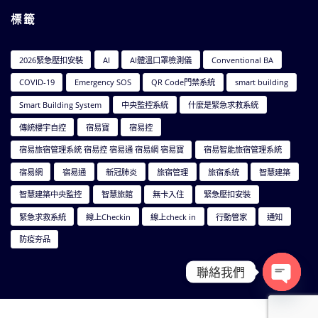
標籤
2026緊急壓扣安裝
AI
AI體溫口罩檢測儀
Conventional BA
COVID-19
Emergency SOS
QR Code門禁系統
smart building
Smart Building System
中央監控系統
什麼是緊急求救系統
傳統樓宇自控
宿易寶
宿易控
宿易旅宿管理系統 宿易控 宿易通 宿易網 宿易寶
宿易智能旅宿管理系統
宿易網
宿易通
新冠肺炎
旅宿管理
旅宿系統
智慧建築
智慧建築中央監控
智慧旅館
無卡入住
緊急壓扣安裝
緊急求救系統
線上Checkin
線上check in
行動管家
通知
防疫夯品
聯絡我們
Open ch