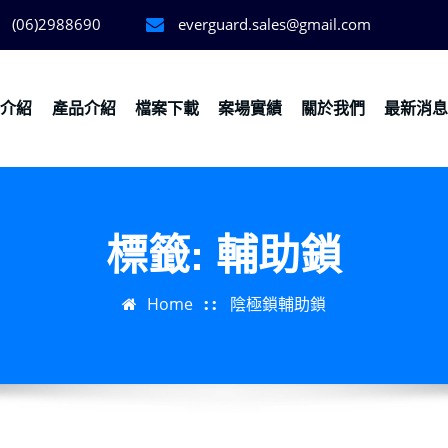
(06)2988690
everguard.sales@gmail.com
務介紹
產品介紹
檔案下載
案場實績
關於我們
最新消
標籤:
輔助鎖
Home
陰極鎖輔助鎖