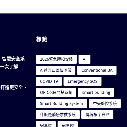
標籤
南：智慧安全系
2026緊急壓扣安裝
AI
一次了解
AI體溫口罩檢測儀
Conventional BA
COVID-19
Emergency SOS
｜打造更安全、
QR Code門禁系統
smart building
Smart Building System
中央監控系統
什麼是緊急求救系統
傳統樓宇自控
宿易寶
宿易控