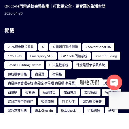
QR Code門禁系統完整指南｜打造更安全、更智慧的生活空間
2026-04-30
標籤
2026緊急壓扣安裝
AI
AI體溫口罩檢測儀
Conventional BA
COVID-19
Emergency SOS
QR Code門禁系統
smart building
Smart Building System
中央監控系統
什麼是緊急求救系統
傳統樓宇自控
宿易寶
宿易控
聯絡我們
宿易旅宿管理系統 宿易控 宿易通 宿易網 宿易寶
宿易智能旅宿管理系統
Open ch
宿易網
宿易通
新冠肺炎
旅宿管理
旅宿系統
智慧建築
智慧建築中央監控
智慧旅館
無卡入住
緊急壓扣安裝
緊急求救系統
線上Checkin
線上check in
行動管家
通知
防疫夯品